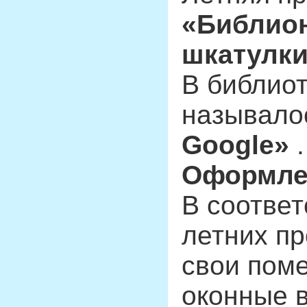
«Библион
шкатулк
В библиот
называл
Google»
.
Оформле
В соответ
летних п
свои пом
оконные в