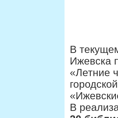
В текуще
Ижевска 
«Летние ч
городско
«Ижевски
В реализ