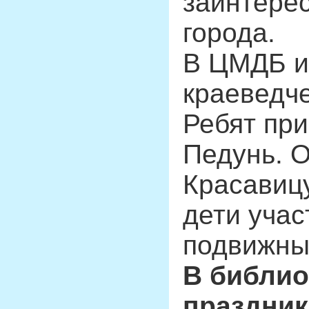
заинтерес
города.
В ЦМДБ и
краеведч
Ребят при
Педунь. О
Красавицу
дети учас
подвижны
В библио
праздник