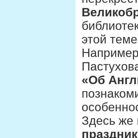
Великобр
библиоте
этой теме
Например,
Пастухов
«Об Англ
познаком
особеннос
Здесь же
праздник