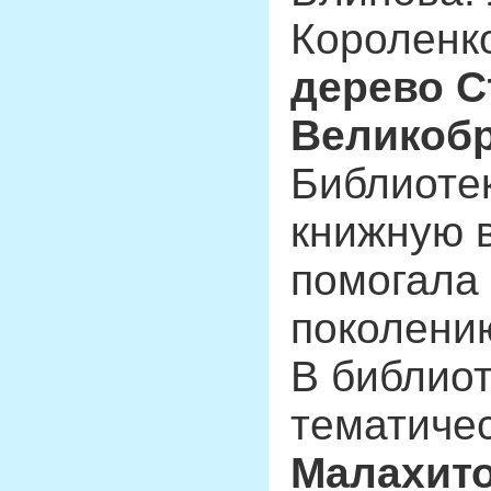
Короленк
дерево С
Великоб
Библиотек
книжную 
помогала
поколени
В библиот
тематиче
Малахито