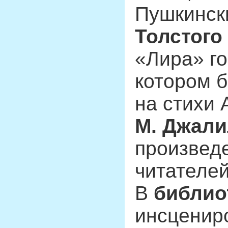
Пушкинск
Толстого
«Лира» го
котором 
на стихи 
М. Джал
произвед
читателей
В
библио
инсценир