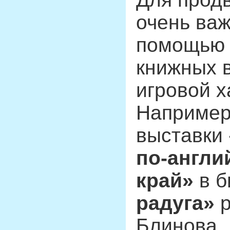
очень важ
помощью 
книжных в
игровой х
Например
выставки
по-англи
край»
в б
радуга»
р
Блинова. 