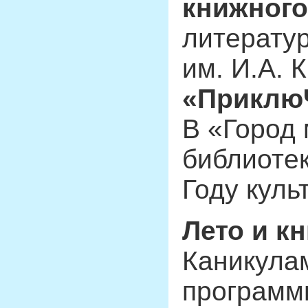
книжного
литерату
им. И.А. 
«ПриклюЧ
В «Город
библиоте
Году куль
Лето и кн
Каникула
программы