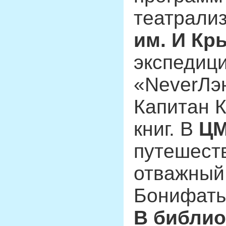
театрализ
им. И Кр
экспедици
«NeverЛэ
Капитан К
книг. В
ЦМ
путешест
отважный
Бонифать
В библио