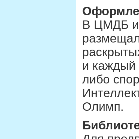
Оформлен
В ЦМДБ им
размещал
раскрытых
и каждый 
либо спор
Интеллект
Олимп.
Библиот
Для продв