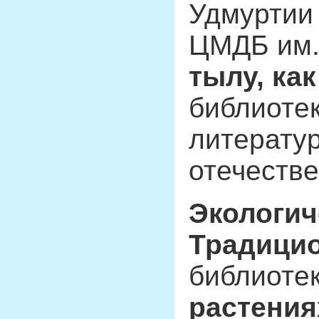
Удмуртии
ЦМДБ им.
тылу, ка
библиотек
литератур
отечестве
Экологич
Традици
библиоте
растения