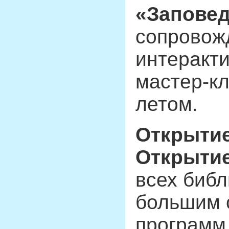
«Запове
сопровож
интеракт
мастер-к
летом.
Открыти
Открыти
всех библ
большим 
программ