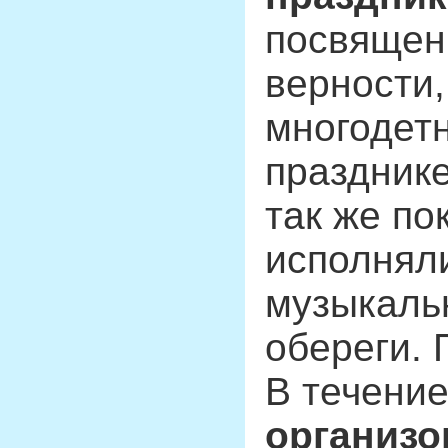
посвящен
верности,
многодет
праздник
так же по
исполняли
музыкаль
обереги. 
В течени
организо