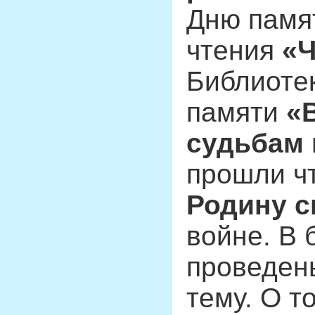
Дню памя
чтения
«Ч
Библиотек
памяти
«
судьбам 
прошли ч
Родину 
войне. В 
проведе
тему. О т