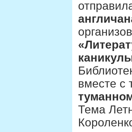
отправила
англича
организов
«Литера
каникул
Библиотек
вместе с 
туманно
Тема Летн
Короленк