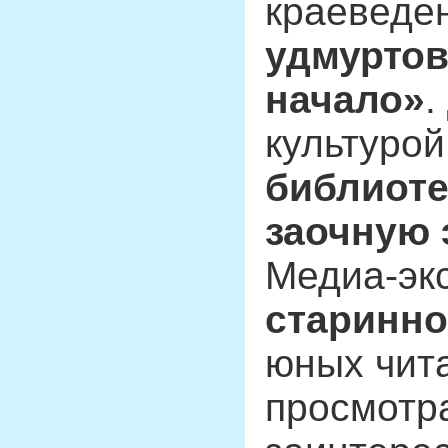
краеведе
удмурто
начало»
.
культурой
библиоте
заочную 
Медиа-эк
старинно
юных чит
просмотр