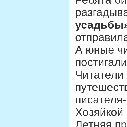
разгадыв
усадьбы
отправил
А юные ч
постигал
Читатели 
путешест
писателя-
Хозяйкой
Летняя п