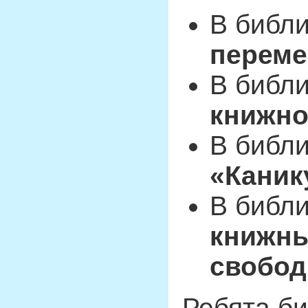
В библ
переме
В библи
книжно
В библи
«Каник
В библи
книжны
свобод
Ребята би