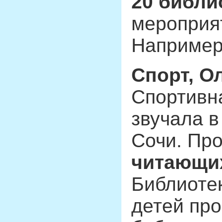
20 библи
мероприя
Например
Спорт, О
Спортивна
звучала в
Сочи. Пр
читающи
Библиотек
детей пр