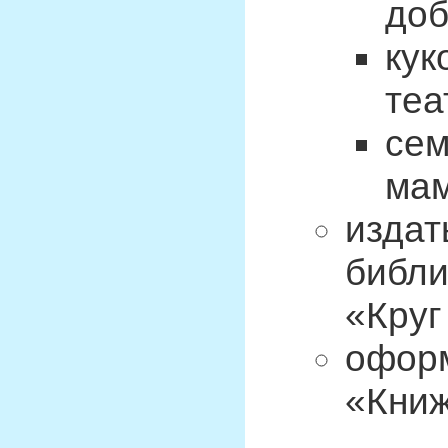
до
кук
теа
сем
мам
издат
библи
«Круг
оформ
«Книж