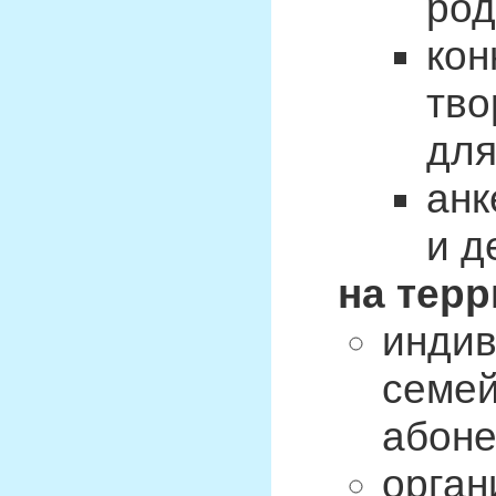
род
кон
тво
для
анк
и д
на тер
индив
семей
абоне
орган