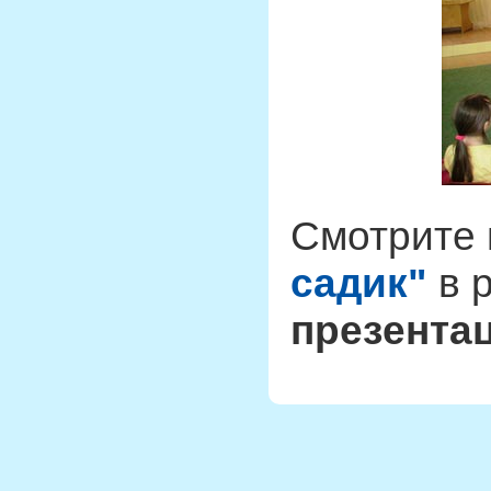
Смотрите
садик"
в 
презента