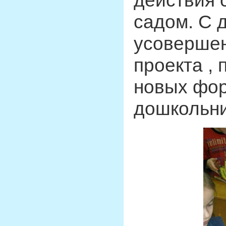
действия 
садом. С 
усовершен
проекта ,
новых фор
дошкольни