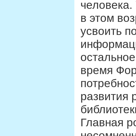
человека.
в этом во
усвоить п
информаци
остальное
время Фор
потребнос
развития 
библиотеки
Главная р
несомненн