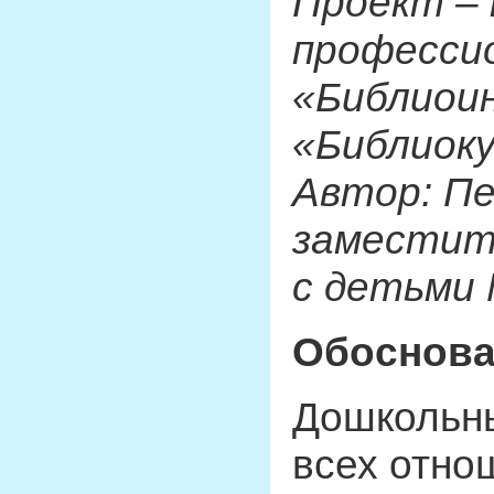
Проект –
професси
«Библиоин
«Библиок
Автор: Пе
заместит
с детьми
Обоснова
Дошкольны
всех отно