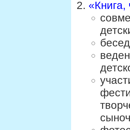
«Книга,
совме
детск
бесед
веден
детск
участ
фести
творч
сыноч