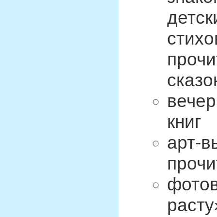
детск
стихо
прочи
сказок
вечер
книг
арт-в
прочи
фотов
расту