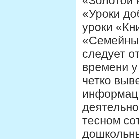
«Золотой 
«Уроки до
уроки «Кн
«Семейные
следует о
времени у
четко выв
информац
деятельно
тесном со
дошкольн