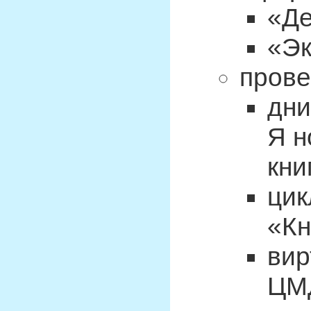
«Де
«Эк
прове
дни
Я н
кни
цик
«Кн
вир
ЦМД