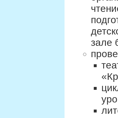
чтени
подго
детск
зале 
прове
теа
«Кр
цик
уро
лит