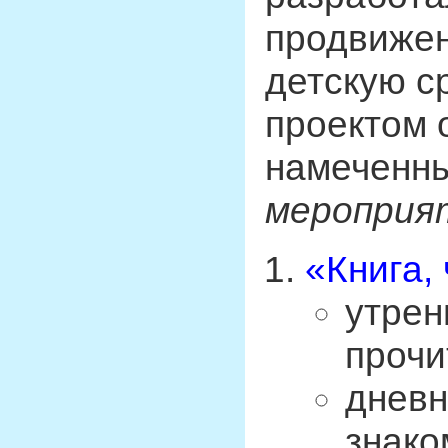
продвижен
детскую с
проектом 
намеченн
мероприя
«Книга,
утрен
прочи
дневн
знако