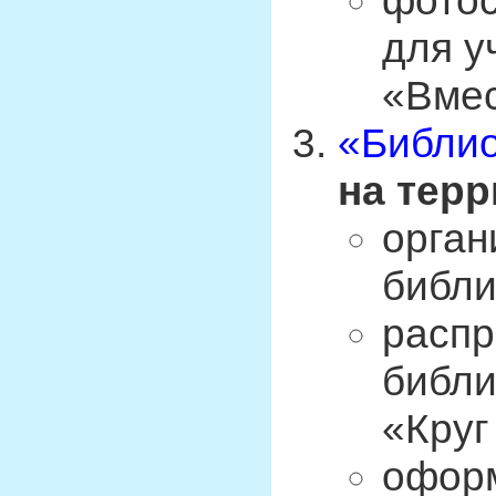
фотос
для у
«Вмес
«Библио
на терр
орган
библи
распр
библи
«Круг
оформ