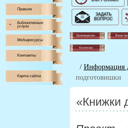
КНИГУ ОНЛАЙН
Правила
ЗАДАТЬ
ВОПРОС
Библиотечные
+
услуги
Краеведение
Ваши пр
Медиаресурсы
Коллегам
Контакты
/
Информация д
подготовишки
Карта сайта
«Книжки 