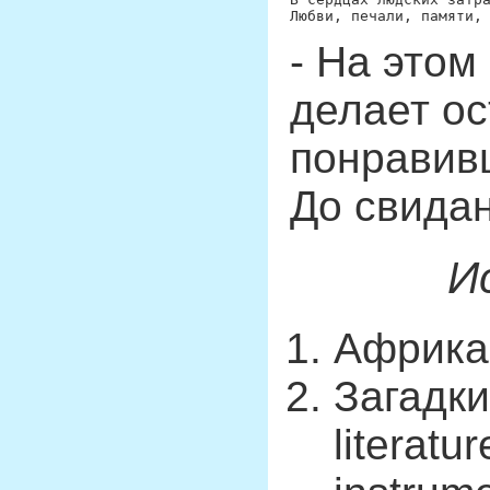
- На этом
делает ос
понравивш
До свидан
И
Африкан
Загадки
literat