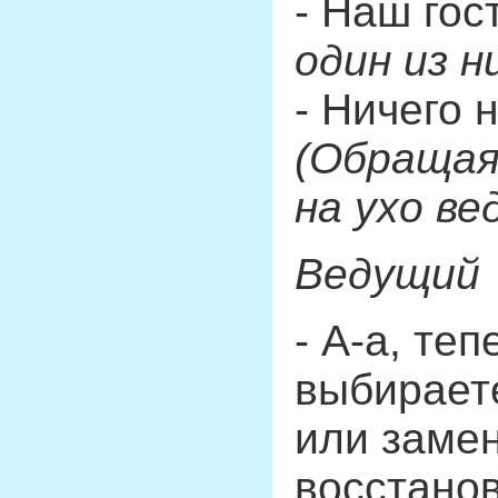
- Наш гос
один из н
- Ничего 
(Обращая
на ухо ве
Ведущий
- А-а, те
выбираете
или заме
восстанов