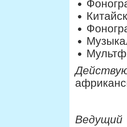
Фоногр
Китайск
Фоногра
Музыкал
Мультф
Действую
африканск
Ведущий