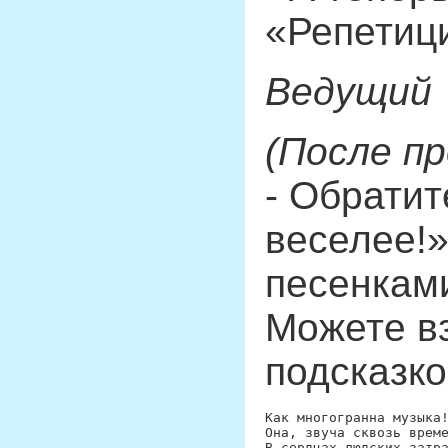
«Репетици
Ведущий
(После п
- Обратит
веселее!»
песенками
Можете вз
подсказко
Как многогранна музыка!
Она, звуча сквозь време
В сердцах людских затра