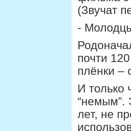
(Звучат п
- Молодц
Родонача
почти 120
плёнки – 
И только 
“немым”. 
лет, не п
использо