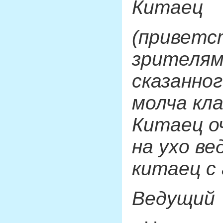
Китаец
(приветс
зрителям
сказанног
молча кла
Китаец о
на ухо ве
китаец с
Ведущий