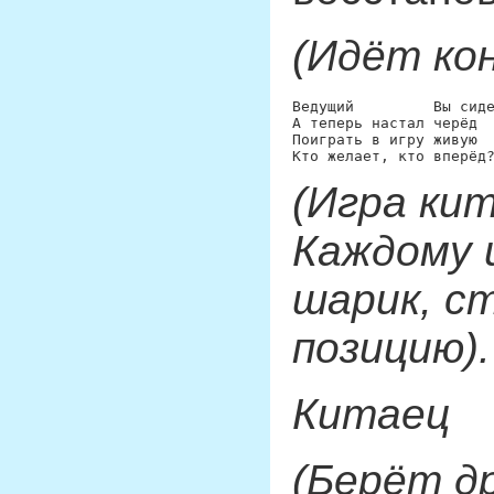
(Идёт ко
Ведущий 	Вы сидели, утомились.

А теперь настал черёд

Поиграть в игру живую

(Игра кит
Каждому 
шарик, с
позицию).
Китаец
(Берёт д