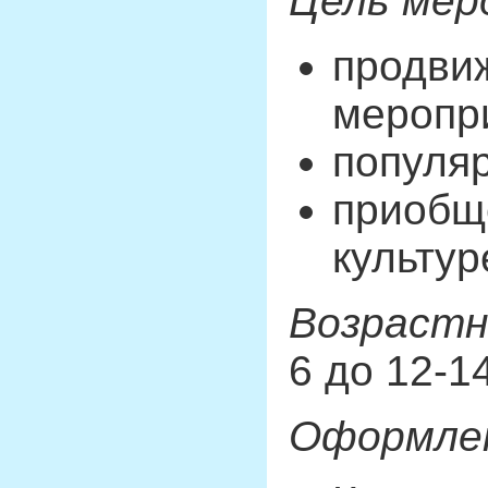
Цель мер
продвиж
меропр
популяр
приобщ
культур
Возрастн
6 до 12-1
Оформле