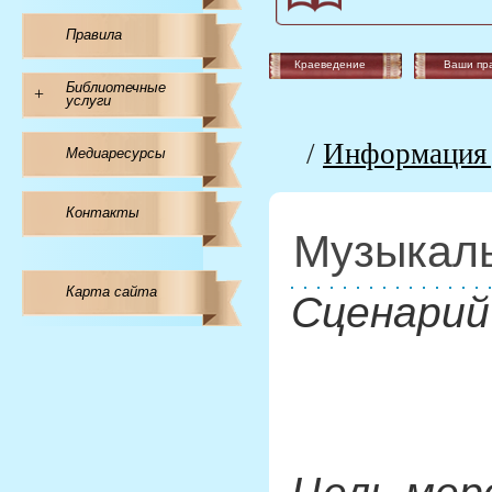
Правила
Краеведение
Ваши пр
Библиотечные
+
услуги
/
Информация 
Медиаресурсы
Контакты
Музыкаль
Карта сайта
Сценарий