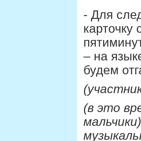
- Для сле
карточку 
пятиминут
– на язык
будем отг
(участни
(в это в
мальчики
музыкальн