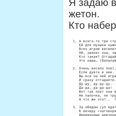
Я задаю в
жетон.
Кто набер
А всего-то три стр
Ей для музыки нужн
Всех игрою веселит
Ой, звенит она, зв
Кто такая? Отгадай
Это наша… (Балалай
Очень весело поет,
Если дуете в нее.

Вы все на ней игра
И сразу отгадаете.
Ду-ду, ду-ду-ду.

Да-да, да-да-да! 

Вот так поет она в
Не палочка, не тру
А что же это?..  (
За обедом суп едят
К вечеру «заговоря
Деревянные девчонк