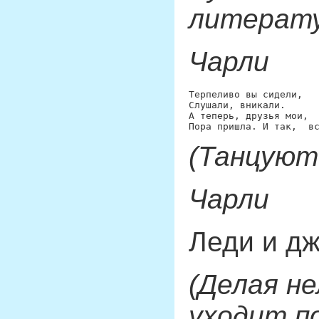
литерату
Чарли
Терпеливо вы сидели,

Слушали, вникали.

А теперь, друзья мои,

(Танцуют
Чарли
Леди и д
(Делая н
уходит по