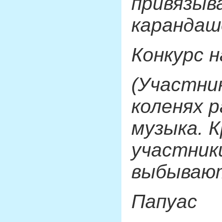
привязыв
карандашо
Конкурс 
(Участник
коленях 
музыка. 
участник
выбывают
Папуас