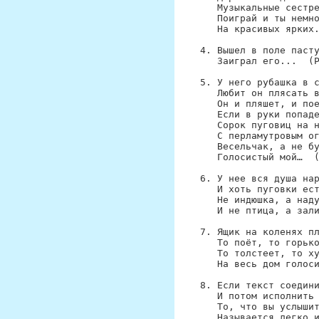
Музыкальные сестре
Поиграй и ты немно
На красивых ярких.
Вышел в поле пасту
Заиграл его...  (Р
У него рубашка в с
Любит он плясать в
Он и пляшет, и пое
Если в руки попаде
Сорок пуговиц на н
С перламутровым ог
Весельчак, а не бу
Голосистый мой…  (
У нее вся душа нар
И хоть пуговки ест
Не индюшка, а наду
И не птица, а зали
Ящик на коленях пл
То поёт, то горько
То толстеет, то ху
На весь дом голоси
Если текст соедини
И потом исполнить 
То, что вы услышит
Называется легко и