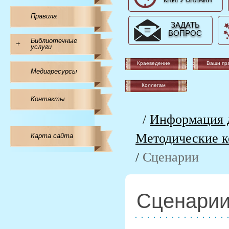
КНИГУ ОНЛАЙН
Правила
ЗАДАТЬ
ВОПРОС
Библиотечные
+
услуги
Краеведение
Ваши пр
Медиаресурсы
Коллегам
Контакты
/
Информация д
Методические к
Карта сайта
/
Сценарии
Сценари