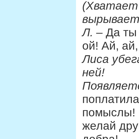
(Хватает 
вырываетс
Л.
– Да ты 
ой! Ай, ай,
Лиса убег
ней!
Появляет
поплатила
помыслы! 
желай дру