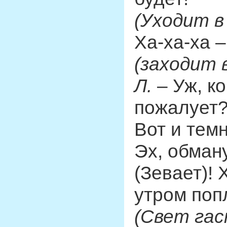
(Уходит в
Ха-ха-ха –
(заходит 
Л.
– Уж, ко
пожалует
Вот и темн
Эх, обман
(Зевает)!
утром поп
(Свет гас