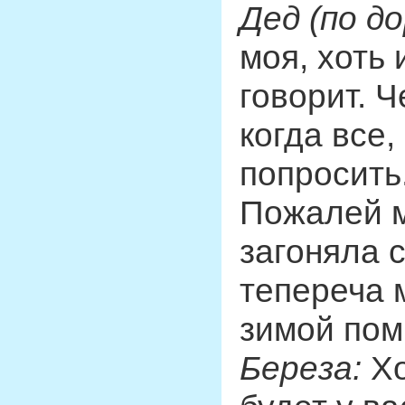
Дед (по до
моя, хоть 
говорит. Ч
когда все
попросить.
Пожалей м
загоняла 
тепереча м
зимой пом
Береза:
Хо