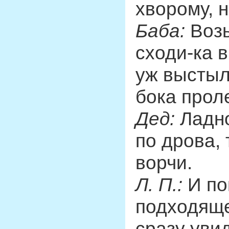
хворому, 
Баба:
Возь
сходи-ка в
уж выстыл
бока прол
Дед:
Ладно
по дрова, 
ворчи.
Л. П.:
И по
подходяще
сразу уви