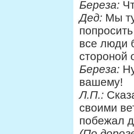
Береза:
Чт
Дед:
Мы ту
попросить 
все люди 
стороной 
Береза:
Ну
вашему!
Л.П.:
Сказа
своими ве
побежал д
(По дорог