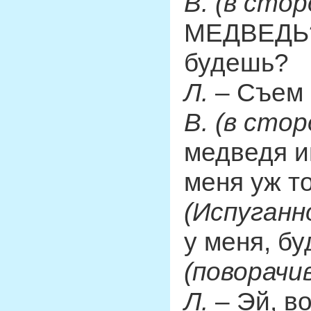
В. (в стор
МЕДВЕДЬ? 
будешь?
Л.
– Съем 
В. (в стор
медведя ищ
меня уж то
(Испуганн
у меня, бу
(поворачи
Л.
– Эй, во