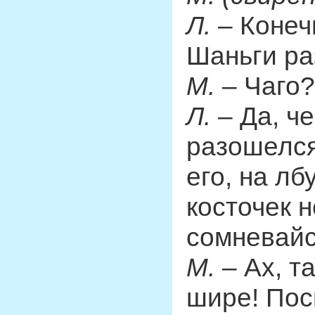
Л.
– Конеч
Шаньги ра
М.
– Чаго?
Л.
– Да, че
разошелся 
его, на лб
косточек 
сомневайс
М.
– Ах, та
шире! Пос