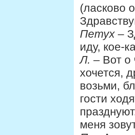
(ласково о
Здравству
Петух
– З
иду, кое-к
Л.
– Вот о 
хочется, д
возьми, бл
гости ходя
празднуют
меня зовут