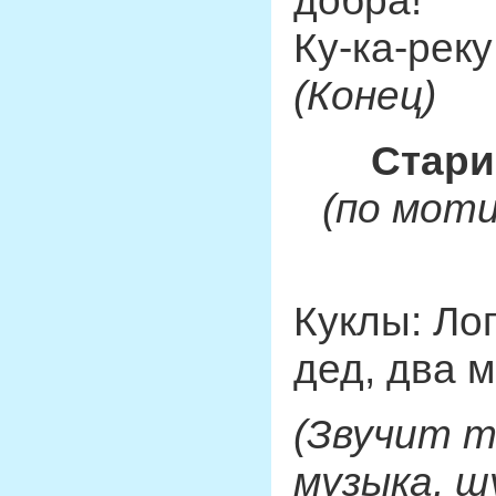
добра!
Ку-ка-реку
(Конец)
Стари
(по мот
Куклы: Ло
дед, два 
(Звучит т
музыка, ш