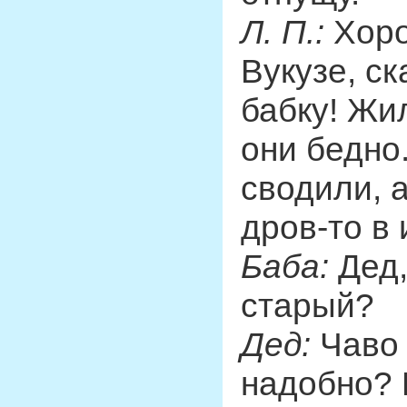
Л. П.:
Хоро
Вукузе, ск
бабку! Жи
они бедно
сводили, а
дров-то в 
Баба:
Дед,
старый?
Дед:
Чаво 
надобно? 