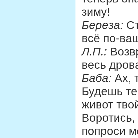
зиму!
Береза:
Ст
всё по-ва
Л.П.:
Возвр
весь дров
Баба:
Ах, 
Будешь те
живот твой
Воротись, 
попроси м