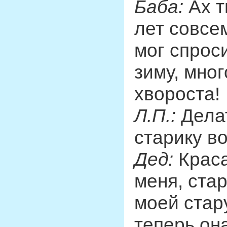
Баба:
Ах т
лет совсе
мог спрос
зиму, мног
хвороста!
Л.П.:
Делат
старику в
Дед:
Краса
меня, ста
моей стар
теперь он