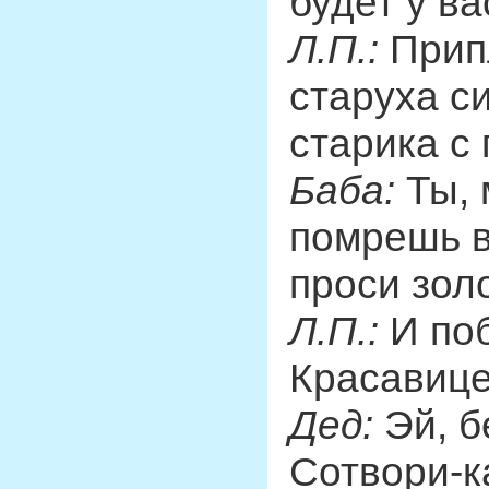
будет у ва
Л.П.:
Припл
старуха с
старика с 
Баба:
Ты, 
помрешь в
проси зол
Л.П.:
И поб
Красавице
Дед:
Эй, б
Сотвори-к