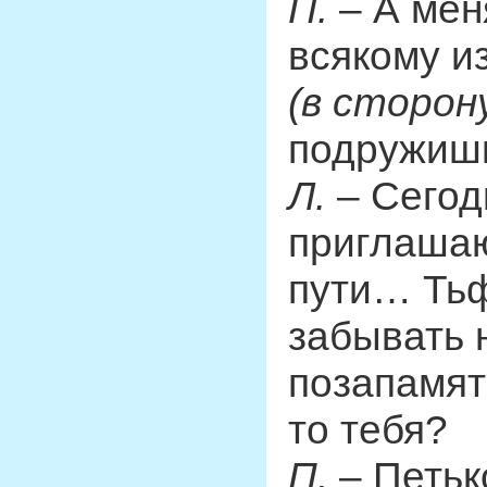
П.
– А меня
всякому и
(в сторон
подружишь
Л.
– Сегод
приглашаю
пути… Тьф
забывать 
позапамят
то тебя?
П.
– Петьк