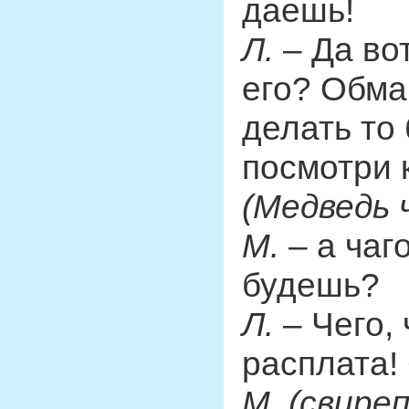
даешь!
Л.
– Да вот
его? Обма
делать то
посмотри к
(Медведь 
М.
– а чаг
будешь?
Л.
– Чего, 
расплата!
М. (свиреп