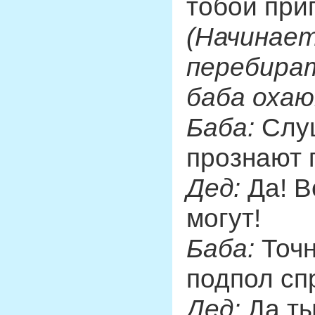
тобой при
(Начинает
перебират
баба охаю
Баба:
Слуш
прознают 
Дед:
Да! В
могут!
Баба:
Точн
подпол сп
Дед:
Да ты