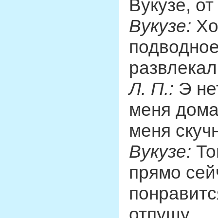
Вукузе, о
Вукузе:
Хо
подводное
развлекал 
Л. П.:
Э нет
меня дома
меня скучн
Вукузе:
То
прямо сей
понравится
отпущу.