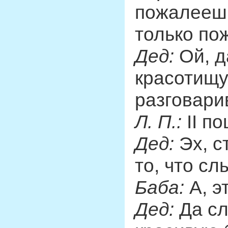
пожалеешь
только по
Дед:
Ой, д
красотищу
разговари
Л. П.:
II п
Дед:
Эх, с
то, что сл
Баба:
А, э
Дед:
Да сл