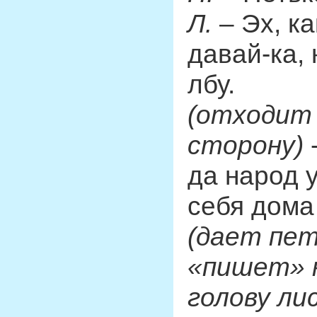
Л.
– Эх, ка
давай-ка,
лбу.
(отходит 
сторону)
-
да народ у
себя дома
(дает пет
«пишет» н
голову ли