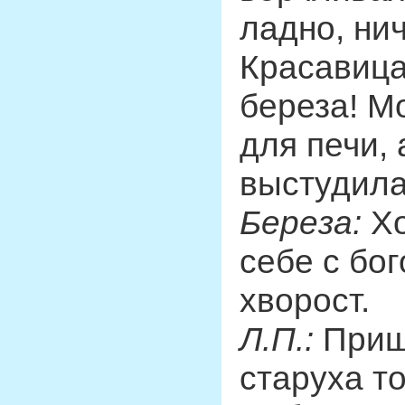
ладно, нич
Красавица
береза! М
для печи, 
выстудила
Береза:
Хо
себе с бог
хворост.
Л.П.:
Прише
старуха т