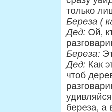
только лиш
Береза ( к
Дед:
Ой, к
разговари
Береза:
Эт
Дед:
Как э
чтоб дере
разговари
удивляйся
береза, а