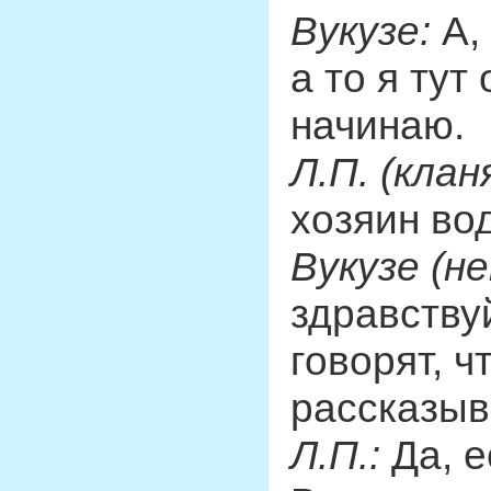
Вукузе:
А,
а то я тут
начинаю.
Л.П. (клан
хозяин во
Вукузе (н
здравству
говорят, ч
рассказы
Л.П.:
Да, е