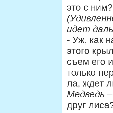
это с ним?
(Удивленн
идет дал
- Уж, как н
этого крыл
съем его и
только пе
ла, ждет л
Медведь
–
друг лиса