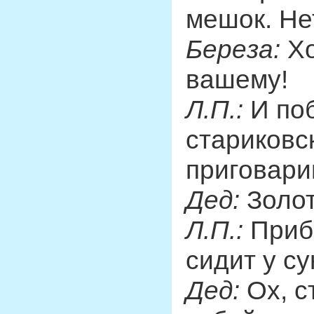
мешок. Нет
Береза:
Хо
вашему!
Л.П.:
И поб
стариковс
приговари
Дед:
Золото
Л.П.:
Прибе
сидит у су
Дед:
Ох, с