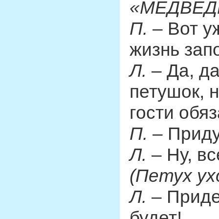
«МЕДВЕДЬ
П.
– Вот у
жизнь зап
Л.
– Да, да
петушок, 
гости обя
П.
– Приду
Л.
– Ну, вс
(Петух ух
Л.
– Приде
будет!