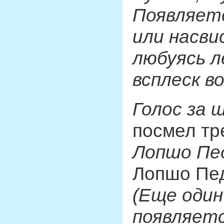
Появляетс
или насви
любуясь л
всплеск в
Голос за 
посмел тр
Лопшо Пед
Лопшо Пед
(Еще один
появляетс