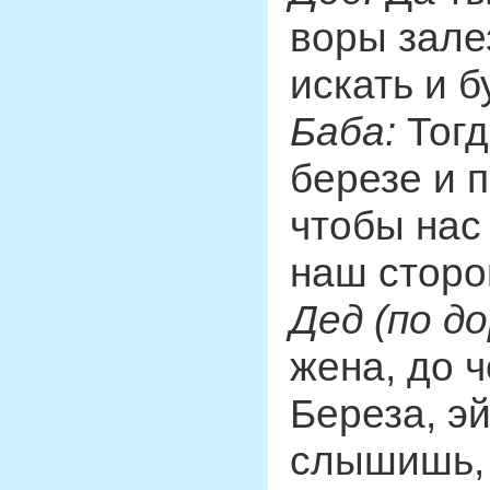
воры залез
искать и б
Баба:
Тогд
березе и п
чтобы нас
наш сторо
Дед (по до
жена, до 
Береза, эй
слышишь, 