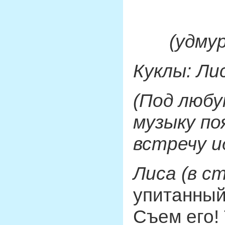
(удму
Куклы: Лис
(Под люб
музыку по
встречу и
Лиса (в с
упитанный
Съем его!