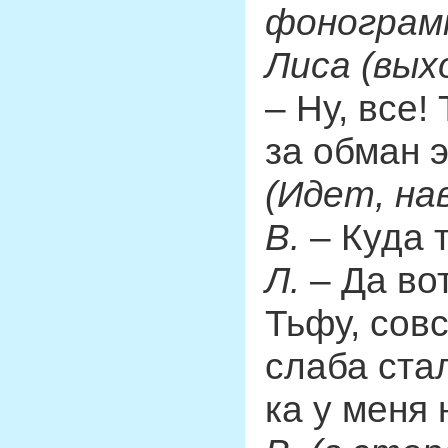
фонограмм
Лиса (вых
– Ну, все!
за обман э
(Идет, на
В.
– Куда 
Л.
– Да вот
Тьфу, сов
слаба ста
ка у меня 