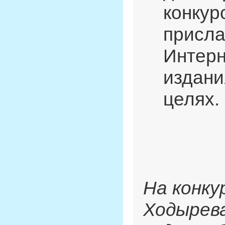
конкур
присла
Интерн
издани
целях.
На конк
Ходырева