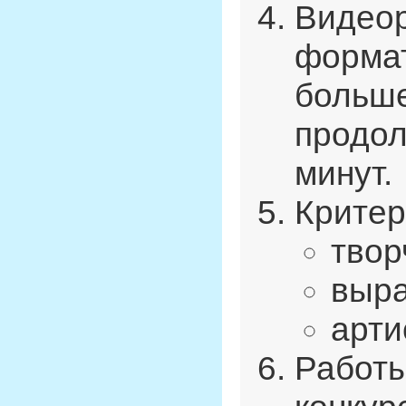
Видеор
формат
больше
продол
минут.
Критер
твор
выра
арти
Работы