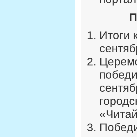
П
Итоги 
сентяб
Церем
победи
сентяб
городс
«Читай
Победи