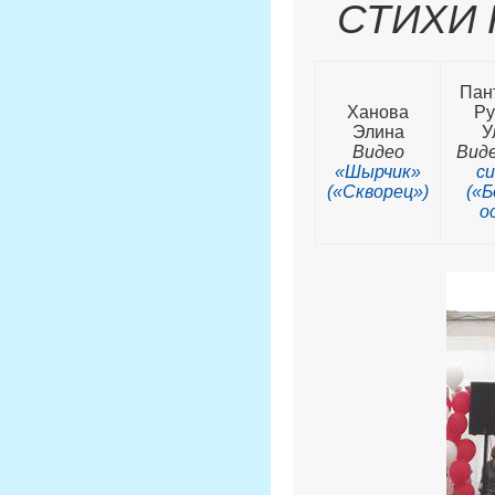
СТИХИ 
Пан
Ханова
Ру
Элина
У
Видео
Вид
«Шырчик»
с
(«Скворец»)
(«
о