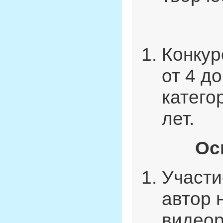
Конкур
от 4 д
категор
лет.
Ос
Участи
автор 
видеор