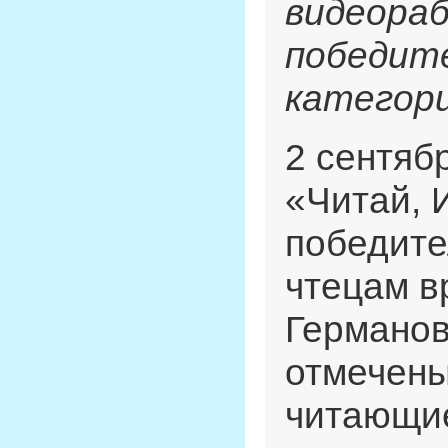
видеораб
победит
категор
2 сентяб
«Читай, 
победит
чтецам в
Германов
отмечены
читающие