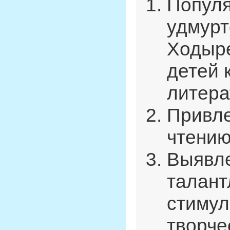
Популя
удмурт
Ходыре
детей 
литера
Привле
чтению
Выявле
талант
стимул
творче