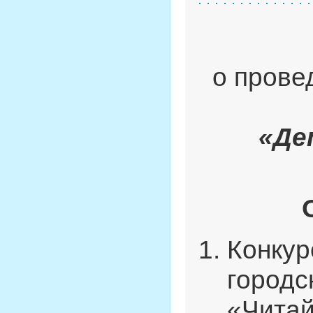
о прове
«Де
Конкур
городс
«Читай