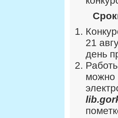
конкур
Срок
Конкур
21 авг
день п
Работы
можно 
электр
lib.go
помет