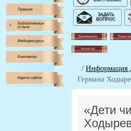
КНИГУ ОНЛАЙН
Правила
ЗАДАТЬ
ВОПРОС
Библиотечные
+
услуги
Краеведение
Ваши пр
Медиаресурсы
Коллегам
Контакты
/
Информация д
Германа Ходыре
Карта сайта
«Дети ч
Ходыре