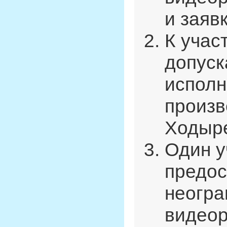
и заяв
К учас
допуск
исполн
произв
Ходыр
Один у
предос
неогра
видеор