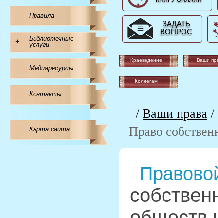
КНИГУ ОНЛАЙН
Правила
ЗАДАТЬ
ВОПРОС
Библиотечные
+
услуги
Краеведение
Ваши пр
Медиаресурсы
Коллегам
Контакты
/
Ваши права
/
Право собствен
Карта сайта
Правовой
собствен
обществ 