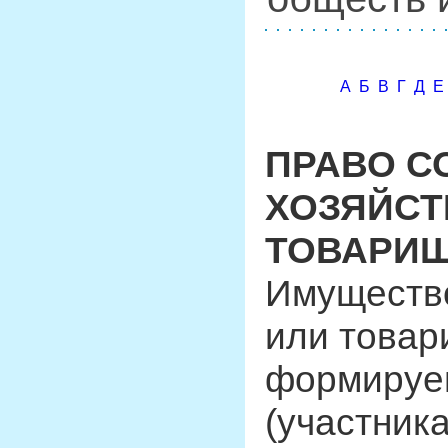
А
Б
В
Г
Д
Е
ПРАВО С
ХОЗЯЙСТ
ТОВАРИЩ
Имущество
или товар
формируем
(участника