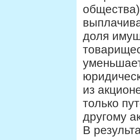
общества)
выплачива
доля имущ
товарищес
уменьшает
юридическ
из акцион
только пу
другому а
В результ