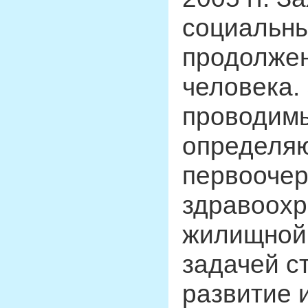
социальны
продолжен
человека.
проводимы
определяю
первоочер
здравоохр
жилищной 
задачей с
развитие 