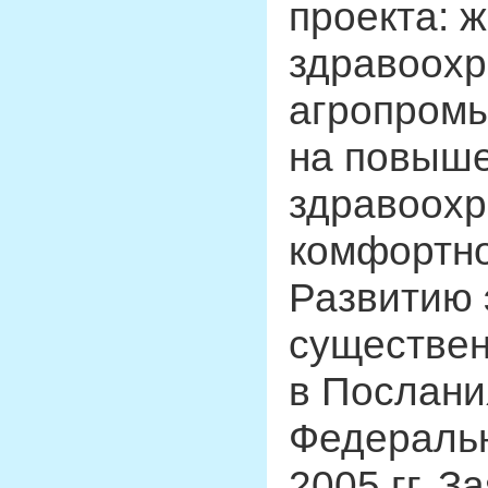
проекта: 
здравоохр
агропромы
на повыше
здравоохр
комфортно
Развитию 
существен
в Послани
Федеральн
2005 гг. 