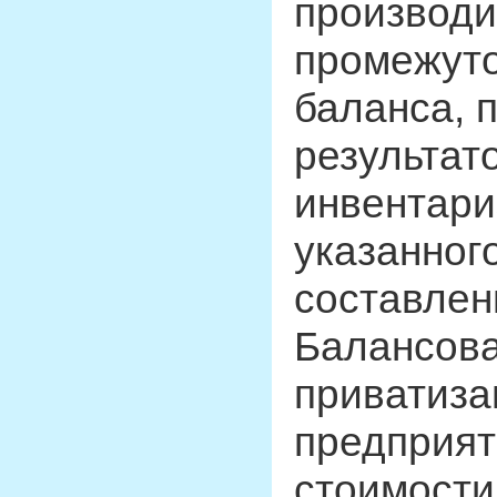
производи
промежуто
баланса, 
результат
инвентари
указанног
составлен
Балансова
приватиза
предприят
стоимости