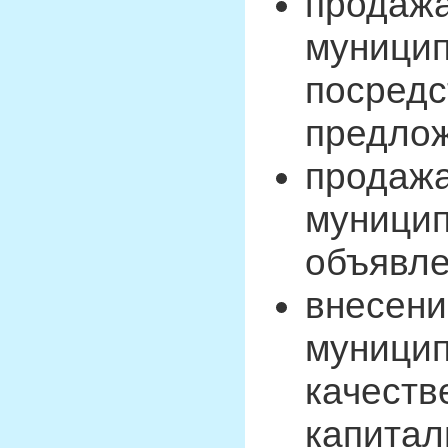
продажа
муницип
посредс
предлож
продажа
муницип
объявле
внесени
муницип
качеств
капитал