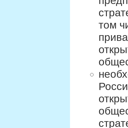
предп
страт
том ч
прива
откры
общес
необх
Росси
откры
общес
страт