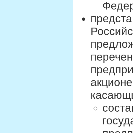
Федер
предста
Российс
предлож
перечен
предпри
акционе
касающ
соста
госуд