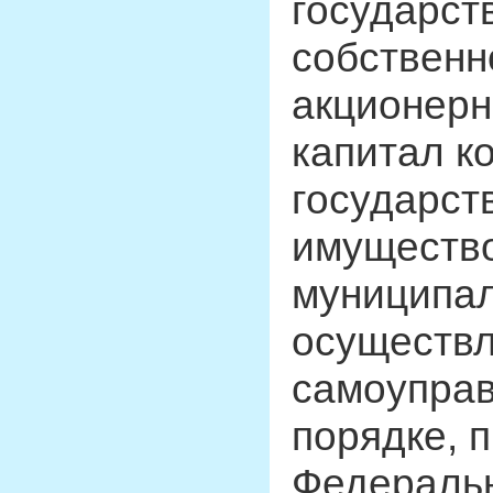
государст
собственн
акционерн
капитал к
государст
имущество
муниципал
осуществл
самоуправ
порядке, 
Федераль