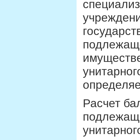
специализ
учреждени
государст
подлежаще
имуществе
унитарног
определяе
Расчет ба
подлежащи
унитарног