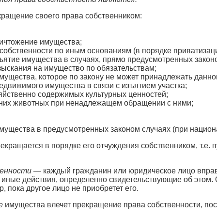
ращение своего права собственником:
ничтожение имущества;
 собственности по иным основаниям (в порядке приватизаци
ъятие имущества в случаях, прямо предусмотренных закон
ыскания на имущество по обязательствам;
мущества, которое по закону не может принадлежать данно
едвижимого имущества в связи с изъятием участка;
яйственно содержимых культурных ценностей;
них животных при ненадлежащем обращении с ними;
мущества в предусмотренных законом случаях (при национ
екращается в порядке его отчуждения собственником, т.е. 
венности
— каждый гражданин или юридическое лицо вправ
иные действия, определенно свидетельствующие об этом. 
р, пока другое лицо не приобретет его.
е
имущества влечет прекращение права собственности, поск