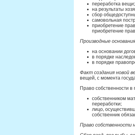
переработка вещи;
на результаты хоз
сбор общедоступны
самовольная постр
приобретение прав
приобретение прав
Производные основани
на основании дого
в порядке наследо
в порядке правопр
Факт создания новой в
вещей, с момента госуд
Право собственности в 
собственником мат
переработки;
лицо, осуществивш
собственник обяза
Право собственности н