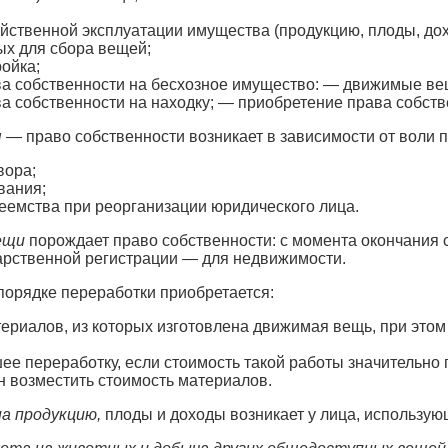
яйственной эксплуатации имущества (продукцию, плоды, до
х для сбора вещей;
ойка;
а собственности на бесхозное имущество: — движимые вещ
а собственности на находку; — приобретение права собств
я
— право собственности возникает в зависимости от воли
вора;
вания;
еемства при реорганизации юридического лица.
ещи
порождает право собственности: с момента окончания
арственной регистрации — для недвижимости.
порядке переработки приобретается:
ериалов, из которых изготовлена движимая вещь, при этом
ее переработку, если стоимость такой работы значительно
н возместить стоимость материалов.
а продукцию,
плоды и доходы возникает у лица, использую