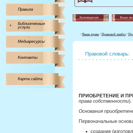
Правила
Краеведение
Ваши пр
Библиотечные
+
услуги
/
Ваши права
/
Правовой ликбез
/
Пр
Медиаресурсы
Правовой словарь:
Контакты
Карта сайта
ПРИОБРЕТЕНИЕ И П
права собственности
).
Основания приобретен
Первоначальные основа
создание (изготов