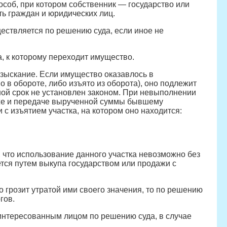
соб, при котором собственник — государство или
ь граждан и юридических лиц.
ствляется по решению суда, если иное не
, к которому переходит имущество.
зыскание. Если имущество оказавлось в
о в обороте, либо изъято из оборота), оно подлежит
ной срок не установлен законом. При невыполнении
же и передаче вырученной суммы бывшему
с изъятием участка, на котором оно находится:
 что использование данного участка невозможно без
ся путем выкупа государством или продажи с
о грозит утратой ими своего значения, то по решению
гов.
интересованным лицом по решению суда, в случае