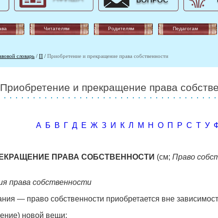
ВОПРОС
ава
Читателям
Родителям
Педагогам
авовой словарь
/
П
/
Приобретение и прекращение права собственности
Приобретение и прекращение права собств
А
Б
В
Г
Д
Е
Ж
З
И
К
Л
М
Н
О
П
Р
С
Т
У
РЕКРАЩЕНИЕ ПРАВА СОБСТВЕННОСТИ
(см;
Право собс
ия права собственности
ния — право собственности приобретается вне зависимост
ление) новой вещи;