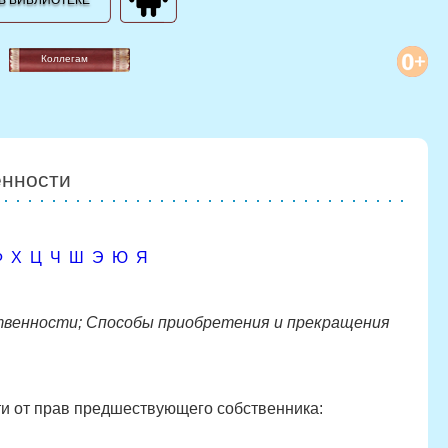
В БИБЛИОТЕКЕ
Коллегам
енности
Ф
Х
Ц
Ч
Ш
Э
Ю
Я
твенности; Способы приобретения и прекращения
и от прав предшествующего собственника: