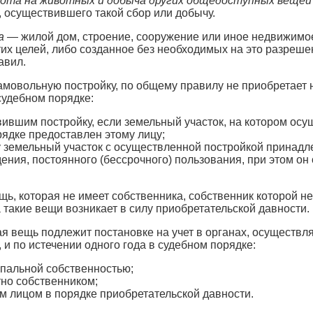
охота на животных и добыча других общедоступных вещей
, осуществившего такой сбор или добычу.
а
— жилой дом, строение, сооружение или иное недвижимое
их целей, либо созданное без необходимых на это разреше
авил.
мовольную постройку, по общему правилу не приобретает н
судебном порядке:
вившим постройку, если земельный участок, на котором осу
ядке предоставлен этому лицу;
у земельный участок с осуществленной постройкой принадл
ения, постоянного (бессрочного) пользования, при этом о
ь, которая не имеет собственника, собственник которой не
 такие вещи возникает в силу приобретательской давности.
 вещь подлежит постановке на учет в органах, осуществл
и по истечении одного года в судебном порядке:
пальной собственностью;
но собственником;
м лицом в порядке приобретательской давности.