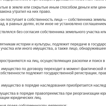
тые в земле или сокрытые иным способом деньги или ценн
закона утратил на них право.
н поступает в собственность лица — собственника земельного
ад, в равных долях, если иное не установлено соглашение
ствлялся без согласия собственника земельного участка или
мятникам истории и культуры, подлежит передаче в государ
 участка или иного имущества, а также лицо, обнаружившее
ространяются на лиц, осуществляющих раскопки и поиск в 
 имущество по договору переходит в момент фактической п
собственности подлежит государственной регистрации, прав
 имущество в порядке наследования приобретается наследн
ущества в порядке правопреемства при реорганизации юри
рации юридических лиц.
ния права собственности являются: