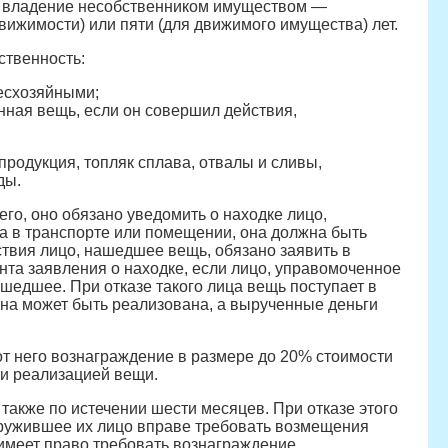
е владение несобственником имуществом —
ижимости) или пяти (для движимого имущества) лет.
ственность:
бесхозяйными;
енная вещь, если он совершил действия,
одукция, топляк сплава, отвалы и сливы,
ды.
го, оно обязано уведомить о находке лицо,
а в транспорте или помещении, она должна быть
твия лицо, нашедшее вещь, обязано заявить в
та заявления о находке, если лицо, управомоченное
ашедшее. При отказе такого лица вещь поступает в
на может быть реализована, а вырученные деньги
т него вознаграждение в размере до 20% стоимости
 и реализацией вещи.
 также по истечении шести месяцев. При отказе этого
аружившее их лицо вправе требовать возмещения
имеет право требовать вознаграждение.