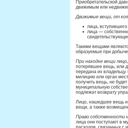
Приобретательской дав
движимым или недвижимы
Движимые вещи, от кот
лица, вступившего
лица — собственник
свидетельствующие
Такими вещами являются
образуемые при добыче 
При находке вещи
лицо,
потерявшее вещь, или д
передана их владельцу
милицию или орган мест
получить вещь, не будет
муниципальную собствен
подлежат возврату упра
Лицо, нашедшее вещь и 
вещи, а также возмещен
Право собственности 
лица они поступают в 
расходов, связанных с 