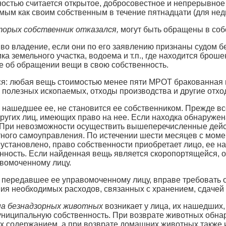
ностью считается открытое, добросовестное и непрерывно
м как своим собственным в течение пятнадцати (для недв
орых собственник отказался,
могут быть обращены в соб
 во владение, если они по его заявлению признаны судом 
а земельного участка, водоема и т.п., где находится брош
 об обращении вещи в свою собственность.
: любая вещь стоимостью менее пяти МРОТ бракованная пр
полезных ископаемых, отходы производства и другие отхо
 нашедшее ее, не становится ее собственником. Прежде все
ругих лиц, имеющих право на нее. Если находка обнаружен
. При невозможности осуществить вышеперечисленные дейс
ного самоуправления. По истечении шести месяцев с момен
 установлено, право собственности приобретает лицо, ее н
ность. Если найденная вещь является скоропортящейся, о
вомоченному лицу.
передавшее ее управомоченному лицу, вправе требовать о
ия необходимых расходов, связанных с хранением, сдачей
на безнадзорных животных
возникает у лица, их нашедших,
муниципальную собственность. При возврате животных обн
их содержанием, а при возврате домашних животных также 