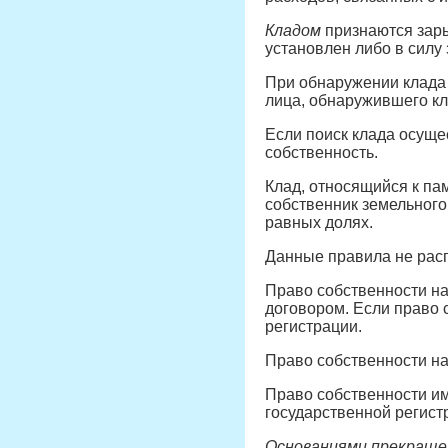
Кладом
признаются зары
установлен либо в силу 
При обнаружении клада о
лица, обнаружившего кл
Если поиск клада осуще
собственность.
Клад, относящийся к па
собственник земельного
равных долях.
Данные правила не расп
Право собственности на
договором. Если право 
регистрации.
Право собственности на
Право собственности им
государственной регист
Основаниями прекраще