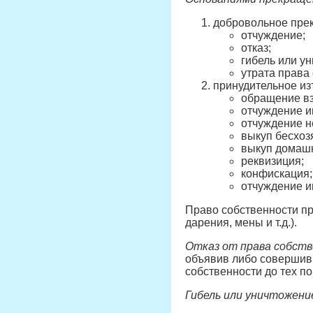
добровольное прек
отчуждение;
отказ;
гибель или у
утрата права
принудительное из
обращение вз
отчуждение и
отчуждение н
выкуп бесхоз
выкуп домаш
реквизиция;
конфискация;
отчуждение и
Право собственности пр
дарения, мены и т.д.).
Отказ от права собст
объявив либо совершив 
собственности до тех по
Гибель или уничтожени