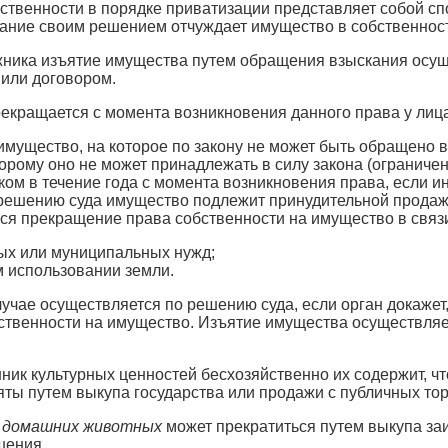
твенности в порядке приватизации представляет собой спо
ание своим решением отчуждает имущество в собственност
ника изъятие имущества путем обращения взыскания осуще
или договором.
екращается с момента возникновения данного права у лица
мущество, на которое по закону не может быть обращено в
орому оно не может принадлежать в силу закона (ограничен
ом в течение года с момента возникновения права, если и
 решению суда имущество подлежит принудительной прода
тся прекращение права собственности на имущество в связи 
ых или муниципальных нужд;
 использовании земли.
учае осуществляется по решению суда, если орган докажет,
твенности на имущество. Изъятие имущества осуществляет
нник культурных ценностей бесхозяйственно их содержит, чт
яты путем выкупа государства или продажи с публичных тор
а домашних животных
может прекратиться путем выкупа за
шения.