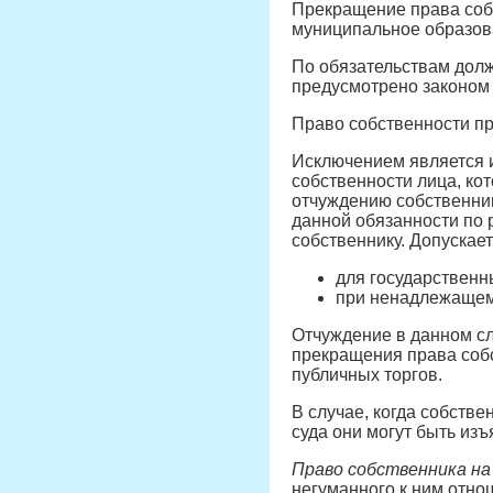
Прекращение права собс
муниципальное образов
По обязательствам долж
предусмотрено законом 
Право собственности пр
Исключением является и
собственности лица, кот
отчуждению собственник
данной обязанности по
собственнику. Допускае
для государственн
при ненадлежащем
Отчуждение в данном сл
прекращения права собс
публичных торгов.
В случае, когда собстве
суда они могут быть изъ
Право собственника н
негуманного к ним отно