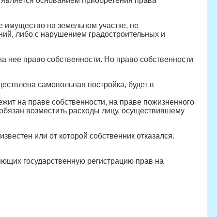
является основанием приобретения права
 имущество на земельном участке, не
ний, либо с нарушением градостроительных и
а нее право собственности. Но право собственности
ществлена самовольная постройка, будет в
ежит на праве собственности, на праве пожизненного
н обязан возместить расходы лицу, осуществившему
известен или от которой собственник отказался.
яющих государственную регистрацию прав на