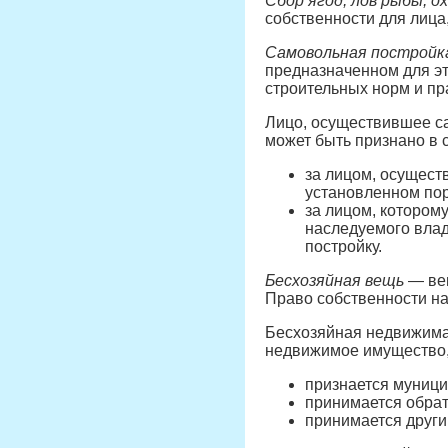
Сбор ягод, лов рыбы, 
собственности для лица
Самовольная постройк
предназначенном для эт
строительных норм и пр
Лицо, осуществившее са
может быть признано в 
за лицом, осущест
установленном пор
за лицом, котором
наследуемого влад
постройку.
Бесхозяйная вещь
— вещ
Право собственности на
Бесхозяйная недвижимая
недвижимое имущество, 
признается муници
принимается обрат
принимается други