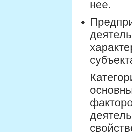
нее.
Предпр
деятель
характе
субъект
Категор
основн
факторо
деятель
свойств