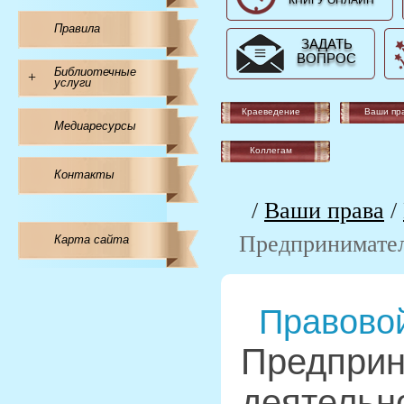
КНИГУ ОНЛАЙН
Правила
ЗАДАТЬ
ВОПРОС
Библиотечные
+
услуги
Краеведение
Ваши пр
Медиаресурсы
Коллегам
Контакты
/
Ваши права
/
Предпринимател
Карта сайта
Правовой
Предприн
деятельн