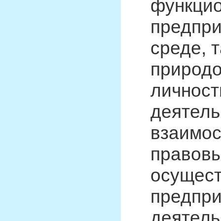
функци
предпри
среде, 
природо
личност
деятель
взаимос
правовы
осущес
предпри
деятель