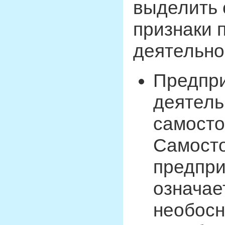
выделить
признаки 
деятельно
Предпр
деятель
самосто
Самосто
предпри
означает
необосн