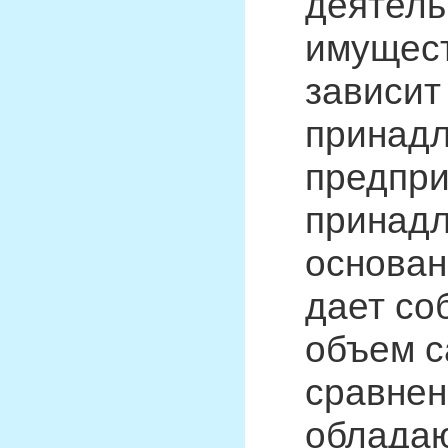
деятель
имущест
зависит
принад
предпри
принадл
основан
дает со
объем с
сравнен
облада