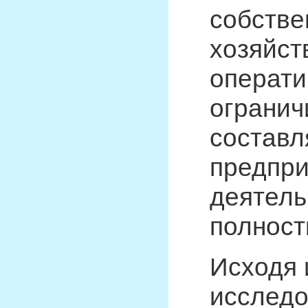
собстве
хозяйст
операти
огранич
составл
предпри
деятель
полност
Исходя 
исследо