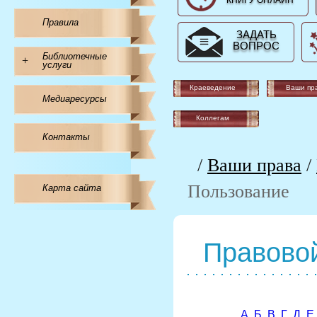
КНИГУ ОНЛАЙН
Правила
ЗАДАТЬ
ВОПРОС
Библиотечные
+
услуги
Краеведение
Ваши пр
Медиаресурсы
Коллегам
Контакты
/
Ваши права
/
Пользование
Карта сайта
Правовой
А
Б
В
Г
Д
Е