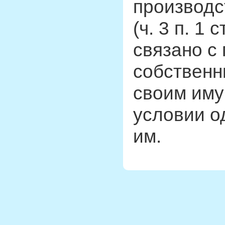
производс
(ч. 3 п. 1 
связано с
собственн
своим иму
условии о
им.