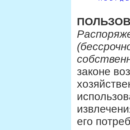
ПОЛЬЗО
Распоряже
(бессрочн
собствен
законе во
хозяйстве
использов
извлечени
его потре