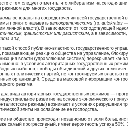
есте с тем следует отметить, что либерализм на сегодняшн
 режимом для многих государств.
ежимы
основаны на сосредоточении всей государственной вл
жимы принято называть
автократическими
(гр.
autokrates
— 
м личной власти). В зависимости от господствующей идео
тическим, фашистским или расистским
, а в зависимости
иата
и т.д.
 такой способ публично-властного, государственного упр
, показывающие реакцию общества на управление, блокиру
низация власти (управляющая система) перекрывает канал
 именно: в условиях авторитарных государственных режим
одных выборов, свободы объединений и других политическ
онных политических партий, не контролируемых властью п
онных организаций. Средства массовой информации контро
тарного режима.
ь два вида авторитарных государственных режимов — прог
индустриальное развитие на основе экономического прину
нталистские режимы) возникают в условиях разрушения тр
ической элиты на ослабление ее господства.
ие на общество происходит независимо от воли большинст
же самый прогрессивный, имеет вероятность успеха 50%. Э