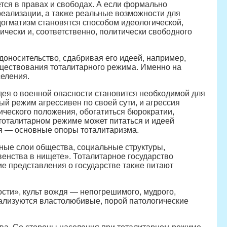
ется в правах и свободах. А если формально
 реализации, а также реальные возможности для
догматизм становятся способом идеологической,
ически и, соответственно, политически свободного
доносительство, сдабривая его идеей, например,
уществования тоталитарного режима. Именно на
еления.
дея о военной опасности становится необходимой для
ый режим агрессивен по своей сути, и агрессия
мического положения, обогатиться бюрократии,
тоталитарном режиме может питаться и идеей
я — основные опоры тоталитаризма.
ые слои общества, социальные структуры,
енства в нищете». Тоталитарное государство
е представления о государстве также питают
сти», культ вождя — непогрешимого, мудрого,
еализуются властолюбивые, порой патологические