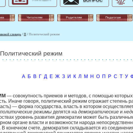
ВОПРОС
ава
Читателям
Родителям
Педагогам
авовой словарь
/
П
/
Политический режим
Политический режим
А
Б
В
Г
Д
Е
Ж
З
И
К
Л
М
Н
О
П
Р
С
Т
У
ИМ
— совокупность приемов и методов, с помощью которых
ь. Иначе говоря, политический режим отражает степень раз
асть) — форма государства, власть в котором осуществля
политические режимы
делятся на
демократические
и
нед
рствах уровень развития демократии может быть различным
рном органе власти и возможности народа непосредственн
. В конечном счете, демократия складывается из соединен