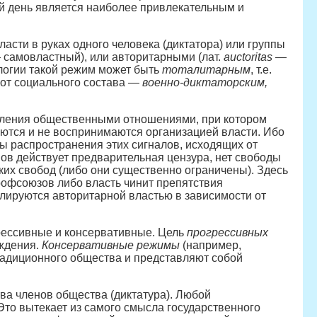
ий день является наиболее привлекательным и
асти в руках одного человека (диктатора) или группы
самовластный), или авторитарными (лат.
auctoritas
—
логии такой режим может быть
тоталитарным
, т.е.
, от социального состава —
военно-диктаторским,
авления общественными отношениями, при котором
ются и не воспринимаются организацией власти. Ибо
ы распространения этих сигналов, исходящих от
ов действует предварительная цензура, нет свободы
их свобод (либо они существенно ограничены). Здесь
рофсоюзов либо власть чинит препятствия
лируются авторитарной властью в зависимости от
рессивные и консервативные. Цель
прогрессивных
ждения.
Консервативные режимы
(например,
адиционного общества и представляют собой
ва членов общества (диктатура). Любой
то вытекает из самого смысла государственного