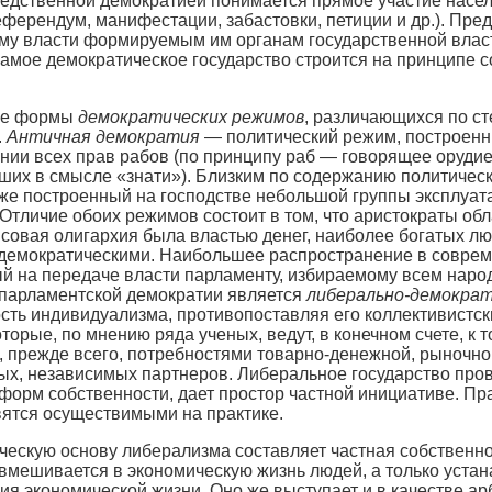
едственной демократией понимается прямое участие насел
ферендум, манифестации, забастовки, петиции и др.). Пре
му власти формируемым им органам государственной власт
 самое демократическое государство строится на принципе 
ные формы
демократических режимов
, различающихся по с
.
Античная демократия
— политический режим, построенн
ии всех прав рабов (по принципу раб — говорящее орудие
ших в смысле «знати»). Близким по содержанию политиче
кже построенный на господстве небольшой группы эксплуат
Отличие обоих режимов состоит в том, что аристократы обл
нсовая олигархия была властью денег, наиболее богатых л
демократическими. Наибольшее распространение в совре
ый на передаче власти парламенту, избираемому всем наро
 парламентской демократии является
либерально-демократ
сть индивидуализма, противопоставляя его коллективистск
оторые, по мнению ряда ученых, ведут, в конечном счете,
 прежде всего, потребностями товарно-денежной, рыночно
ых, независимых партнеров. Либеральное государство про
 форм собственности, дает простор частной инициативе. Пр
овятся осуществимыми на практике.
ческую основу либерализма составляет частная собственно
 вмешивается в экономическую жизнь людей, а только уст
ия экономической жизни. Оно же выступает и в качестве а