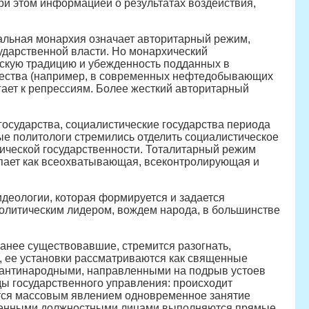
ри этом информацией о результатах воздействия,
еальная монархия означает авторитарный режим,
ударственной власти. Но монархический
ческую традицию и убежденность подданных в
бщества (например, в современных нефтедобывающих
гает к репрессиям. Более жесткий авторитарный
государства, социалистические государства периода
рые политологи стремились отделить социалистическое
тической государственности. Тоталитарный режим
упает как всеохватывающая, всеконтролирующая и
деологии, которая формируется и задается
олитическим лидером, вождем народа, в большинстве
ранее существовавшие, стремится разогнать,
, ее установки рассматриваются как священные
 антинародными, направленными на подрыв устоев
ы государственного управления: происходит
вится массовым явлением одновременное занятие
рственными должностными лицами выполняются прямые