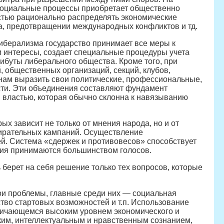
 социальные процессы приобретает общественно
стью рационально распределять экономические
да, предотвращении международных конфликтов и тд.
иберализма государство принимает все меры к
 интересы, создает специальные процедуры учета
ибуты либерального общества. Кроме того, при
 общественных организаций, секций, клубов,
нам выразить свои политические, профессиональные,
сти. Эти объединения составляют фундамент
й властью, которая обычно склонна к навязыванию
х зависит не только от мнения народа, но и от
ирательных кампаний. Осуществление
й. Система «сдержек и противовесов» способствует
ия принимаются большинством голосов.
 берет на себя решение только тех вопросов, которые
вои проблемы, главные среди них — социальная
тво стартовых возможностей и т.п. Использование
личающемся высоким уровнем экономического и
ким, интеллектуальным и нравственным сознанием,