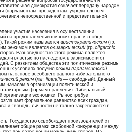
ения в решении вопросов государственной и
дставительная демократия означает передачу народом
и (парламентам, президентам, учредительным
сочетания непосредственной и представительной
тепени участия населения в осуществлении
ый на предоставлении широких прав и свобод
). Такой режим называется
аристократическим
(гр.
ским режимом является
олигархический
(гр.
oligarchic
аторов. Разновидностью этого режима является
адали властью по наследству, в зависимости от
юдей. С развитием общества эти политические режимы
менных условиях получил
режим парламентской
дом на основе всеобщего равного избирательного
ический режим
(лат.
liberalis
— свободный). Данный
им началам в организации политической и
 к тоталитарным формам правления. Либеральный
й организации экономики. Рынок требует
возглашает формальное равенство всех граждан,
ава и свободы личности не только закрепляются в
сть. Государство освобождает производителей от
анавливает общие рамки свободной конкуренции между
рбитра при разрешении между ними споров. На