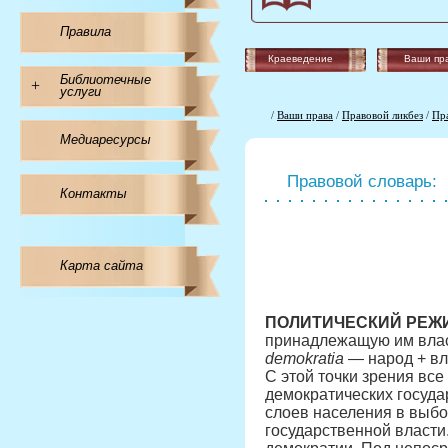
Правила
Краеведение
Ваши пр
Библиотечные
+
услуги
/
Ваши права
/
Правовой ликбез
/
Пр
Медиаресурсы
Правовой словарь:
Контакты
Карта сайта
ПОЛИТИЧЕСКИЙ РЕЖ
принадлежащую им власт
demokratia
— народ + вл
С этой точки зрения все
демократических госуда
слоев населения в выбо
государственной власти