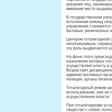
указания лиц, занимающ
имевшие место выдающи
В государственном упра
исполнение команд свер
управления становятся 
бытовые, религиозные и 
Центром тоталитарной с
непогрешимым, справедл
эту роль выдвигаются х
На фоне этого происход
назначение которых сог
осуществляет власть в 
Возрастают дискреционн
административных орган
полиция, органы безопас
Тоталитарный режим шир
использование, уже не с
осуществления власти.
При тоталитаризме уста
общество с собой, полн