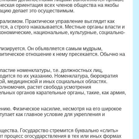
ческая ориентация всех членов общества на якобы
цию делает это осуществимым.
рализмом. Практически управление выглядит как
ся, а строго наказывается. Местные органы власти и
кономические, национальные, культурные, социально-
лизируется. Он объявляется самым мудрым,
итическое отношение к нему пресекается. Обычно на
астие номенклатуры, т.е. должностных лиц,
одится по их указанию. Номенклатура, бюрократия
ой, медицинской и иных социальных областях.
полномочия, растет свобода усмотрения
ьных органов карательные органы, такие, как армия,
нию. Физическое насилие, несмотря на его широкое
тупает как главное условие для укрепления и
щества. Государство стремится буквально «слить»
ит процесс огосударствления в тех или иных формах