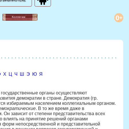
В БИБЛИОТЕКЕ
Коллегам
Ф
Х
Ц
Ч
Ш
Э
Ю
Я
 государственные органы осуществляют
вития демократии в стране. Демократия (гр.
ется избираемым населением коллегиальным органом.
емократические
. В то же время даже в
. Он зависит от степени представительства всех
о влиять на принятие решений органами
ия форм непосредственной и представительной