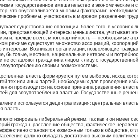
ализма государственное вмешательство в экономические и
тер, что обусловливается многими факторами: необходимо
ические проблемы, участвовать в мировом разделении тру
скает существование оппозиции, более того, в условиях л
ии, представляющей интересы меньшинства, учитывает эти
изм и, прежде всего, многопартийность — необходимые атр
ом режиме существует множество ассоциаций, корпораций,
 интересам. Возникают организации, позволяющие гражда
ые, бытовые, местные, национальные интересы и потребно
и не оставляют гражданина лицом к лицу с государственно
к злоупотреблению своими возможностями.
рственная власть формируется путем выборов, исход которы
ей тех или иных партий, необходимых для проведения изб
ления производится на основе принципа разделения власте
ей для злоупотребления властью. Государственные решен
влении используется децентрализация: центральная власть
я власть.
 апологизировать либеральный режим, так как и он имеет с
орий граждан, расслоение общества, фактическое неравенс
 эффективно становится возможным только в обществе, от
Население должно обладать достаточно высоким политичес