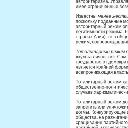
авторитаризма. Управля
имея ограниченные возм
Известны
менее жестк
поскольку подданные мо
авторитарный режим опи
легитимности режима. 
странах Азии), то в об
режим, сопровождавший
Тоталитарный режим
я
«культа личности». Сам
государство от демокра
является крайней форм
всепроникающая власть
Тоталитарный режим хар
общественно-политическ
случаев харизматически
Тоталитарный режим доп
запретить или уничтожи
догмы. Конкурирующие 
общества, на разжигани
сращивание партийного 
партийной и государств