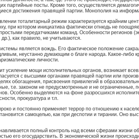
их партийные посты. Кроме того, осуществляется демагоги
еся достижения правящей партии. Монополия на информа
влении тоталитарный режим характеризуется крайним цент
ху, при котором инициатива фактически отнюдь не поощряет
простыми передатчиками команд. Особенности регионов (э
др.), как правило, не учитываются.
истемы является вождь. Его фактическое положение сакра
ивым, неустанно думающим о благе народа. Какое-либо кр
аризматические личности.
ит усиление мощи исполнительных органов, возникает всевл
ласуется с высшими органами правящей партии или произв
целях обогащения, присвоения привилегий в образовательн
ые, т.е. законом не предусмотренные и не ограниченные, 
ов. Особенно выделяются на фоне разросшихся исполнител
ности, прокуратура и т.п.
око и постоянно применяет террор по отношению к населе
тановится самоцелью, как при деспотии и тирании. Оно выс
навливается полный контроль над всеми сферами жизни об
остью его огосударствить. В экономической жизни происход