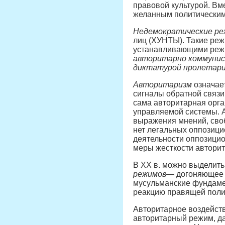
правовой культурой. Вм
желанным политическим
Недемократические р
лиц (ХУНТЫ). Такие ре
устанавливающими режи
авторитарно коммунис
диктатурой пролетар
Авторитаризм
означает
сигналы обратной связи
сама авторитарная орга
управляемой системы. А
выражения мнений, своб
нет легальных оппозици
деятельности оппозици
меры жесткости автори
В XX в. можно выделит
режимов
— догоняющее 
мусульманские фундаме
реакцию правящей полит
Авторитарное воздейств
авторитарный режим, да