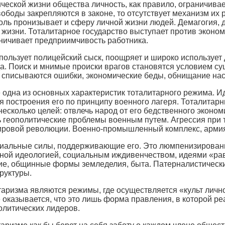
ической жизни общества личность, как правило, ограничива
вободы закрепляются в законе, то отсутствует механизм их
оль пронизывает и сферу личной жизни людей. Демагогия, 
 жизни. Тоталитарное государство выступает против эконом
аничивает предприимчивость работника.
ользует полицейский сыск, поощряет и широко использует 
а. Поиск и мнимые происки врагов становятся условием с
 списываются ошибки, экономические беды, обнищание нас
одна из основных характеристик тоталитарного режима. И
я построения его по принципу военного лагеря. Тоталитарн
несколько целей: отвлечь народ от его бедственного эконо
 геополитические проблемы военным путем. Агрессия при 
мировой революции. Военно-промышленный комплекс, арми
циальные силы, поддерживающие его. Это люмпенизированн
ой идеологией, социальным иждивенчеством, идеями «рав
ие, общинные формы земледелия, быта. Патерналистически
руктуры.
аризма являются режимы, где осуществляется «культ лично
е оказывается, что это лишь форма правления, в которой р
олитических лидеров.