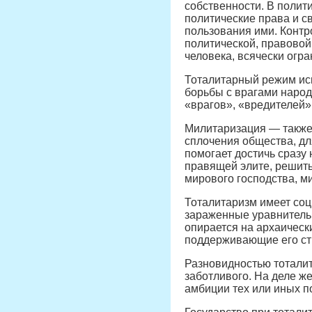
собственности. В полит
политические права и с
пользования ими. Контр
политической, правовой
человека, всячески огр
Тоталитарный режим исп
борьбы с врагами народ
«врагов», «вредителей»
Милитаризация — также 
сплочения общества, дл
помогает достичь сразу 
правящей элите, решить
мирового господства, 
Тоталитаризм имеет со
зараженные уравнительн
опирается на архаическ
поддерживающие его ст
Разновидностью тоталит
заботливого. На деле ж
амбиции тех или иных п