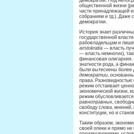
демократии. Под непоср
общественной жизни (ре
части принадлежащей е
собраниям и тд.). Даже
демократии.
История знает различ
государственной власти
рабовладельцам и лишен
aristokratia
— власть луч
— власть немногих), та
финансовая олигархия. 
знатности рода, а фина
были вытеснены более 
демократии
, основанн
права. Разновидностью
режим отстаивает ценно
экономической жизни, к
режим обусловливается,
равноправных, свободн
свободу слова, мнений,
конституции, но и стан
Таким образом, экономи
своей опеки и прямо не
производителями, услов