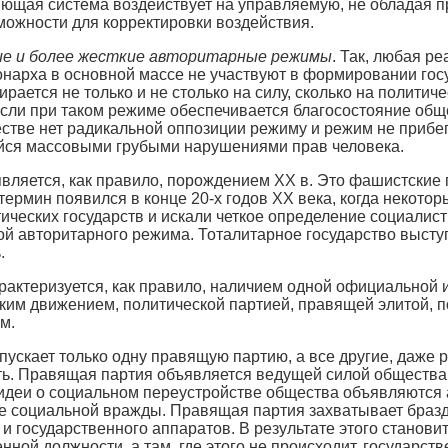
ющая система воздействует на управляемую, не обладая п
ожности для корректировки воздействия.
ие и более жесткие авторитарные режимы
. Так, любая р
нарха в основной массе не участвуют в формировании гос
рается не только и не столько на силу, сколько на полити
Если при таком режиме обеспечивается благосостояние о
ществе нет радикальной оппозиции режиму и режим не прибе
ся массовыми грубыми нарушениями прав человека.
вляется, как правило, порождением XX в. Это фашистские 
 термин появился в конце 20-х годов XX века, когда некото
тических государств и искали четкое определение социалис
ой авторитарного режима. Тоталитарное государство выст
.
актеризуется, как правило, наличием одной официальной и
им движением, политической партией, правящей элитой, п
м.
ускает только одну правящую партию, а все другие, даже 
ть. Правящая партия объявляется ведущей силой общества
идеи о социальном переустройстве общества объявляются
е социальной вражды. Правящая партия захватывает бразд
и государственного аппаратов. В результате этого стано
енной должности, а там, где этого не происходит, госуда