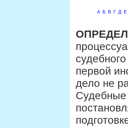
А
Б
В
Г
Д
Е
ОПРЕДЕЛ
процессу
судебного
первой ин
дело не р
Судебные
постановл
подготовк