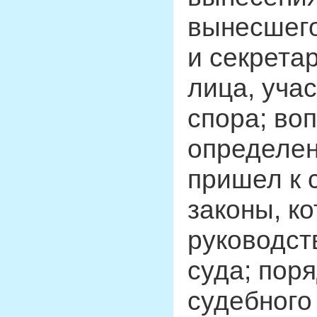
вынесшего
и секрета
лица, уча
спора; во
определен
пришел к 
законы, к
руководст
суда; пор
судебного