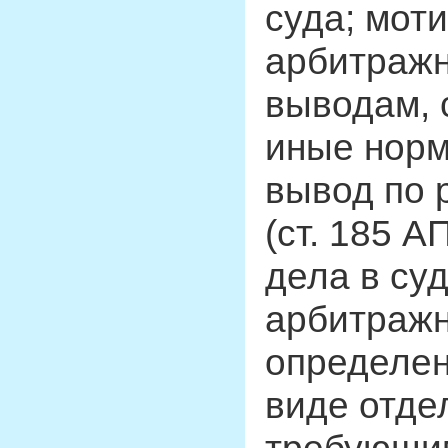
суда; мот
арбитражн
выводам, 
иные норм
вывод по 
(ст. 185 
дела в су
арбитражн
определен
виде отде