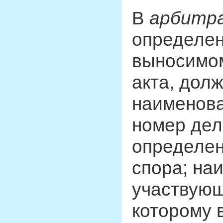
В
арбитра
определен
выносимом
акта, дол
наименова
номер дел
определен
спора; на
участвующ
которому 