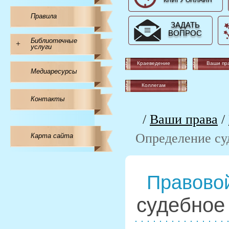
КНИГУ ОНЛАЙН
Правила
ЗАДАТЬ
ВОПРОС
Библиотечные
+
услуги
Краеведение
Ваши пр
Медиаресурсы
Коллегам
Контакты
/
Ваши права
/
Определение су
Карта сайта
Правовой
судебное