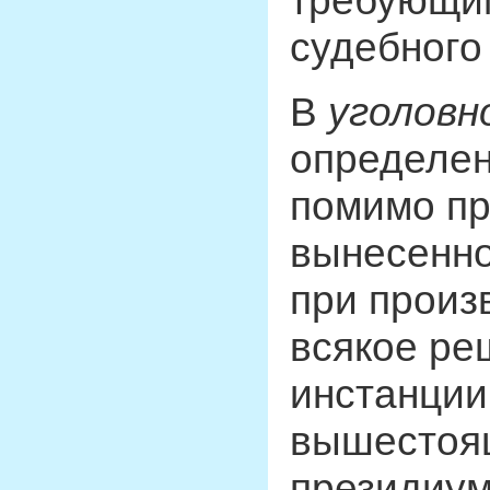
требующим
судебного
В
уголовн
определен
помимо пр
вынесенно
при произ
всякое ре
инстанции
вышестоя
президиум