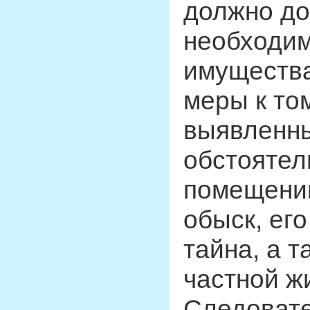
должно до
необходи
имущества
меры к то
выявленны
обстоятел
помещении
обыск, его
тайна, а 
частной ж
Следовате