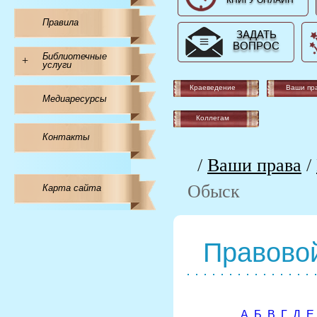
КНИГУ ОНЛАЙН
Правила
ЗАДАТЬ
ВОПРОС
Библиотечные
+
услуги
Краеведение
Ваши пр
Медиаресурсы
Коллегам
Контакты
/
Ваши права
/
Обыск
Карта сайта
Правовой
А
Б
В
Г
Д
Е