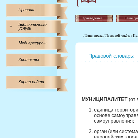
Правила
Краеведение
Ваши пр
Библиотечные
+
услуги
/
Ваши права
/
Правовой ликбез
/
Пр
Медиаресурсы
Правовой словарь:
Контакты
Карта сайта
МУНИЦИПАЛИТЕТ
(от 
единица территори
основе самоуправ
самоуправления;
орган (или систем
европейских горо