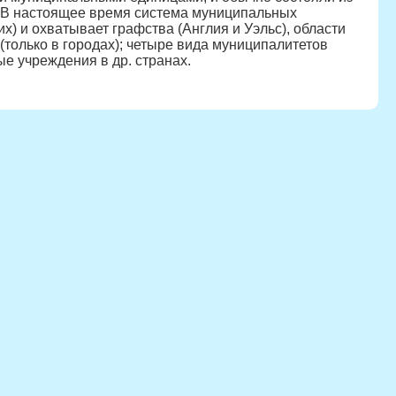
. В настоящее время система муниципальных
х) и охватывает графства (Англия и Уэльс), области
только в городах); четыре вида муниципалитетов
е учреждения в др. странах.