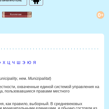
В БИБЛИОТЕКЕ
Коллегам
Ф
Х
Ц
Ч
Ш
Э
Ю
Я
nicipality
, нем.
Munizipalitat
)
естности, охваченные единой системой управления на
а, пользовавшиеся правами местного
ния, как правило, выборный. В средневековых
и муниципальными единицами, и обычно состояли из