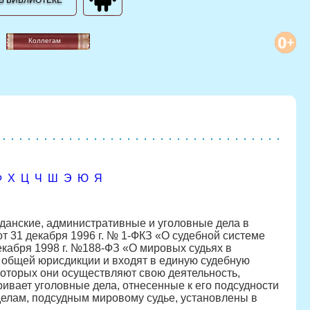
В БИБЛИОТЕКЕ
Коллегам
Ф
Х
Ц
Ч
Ш
Э
Ю
Я
данские, административные и уголовные дела в
 от 31 декабря 1996 г. № 1-ФКЗ «О судебной системе
екабря 1998 г. №188-ФЗ «О мировых судьях в
 общей юрисдикции и входят в единую судебную
которых они осуществляют свою деятельность,
ивает уголовные дела, отнесенные к его подсудности
 делам, подсудным мировому судье, установлены в