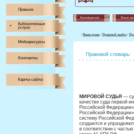
Правила
Краеведение
Ваши пр
Библиотечные
+
услуги
/
Ваши права
/
Правовой ликбез
/
Пр
Медиаресурсы
Правовой словарь:
Контакты
Карта сайта
МИРОВОЙ СУДЬЯ
— су
качестве суда первой ин
Российской Федерации»)
Российской Федерации» 
систему Российской Фед
создаются и упраздняют
в соответствии с часть