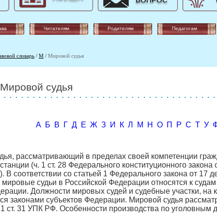
ВОПРОС
ава
Читателям
Родителям
Педагогам
авовой словарь
/
М
/
Мировой судья
Мировой судья
А
Б
В
Г
Д
Е
Ж
З
И
К
Л
М
Н
О
П
Р
С
Т
У
дья, рассматривающий в пределах своей компетенции граж
станции (ч. 1 ст. 28 Федерального конституционного закона
. В соответствии со статьей 1 Федерального закона от 17 д
мировые судьи в Российской Федерации относятся к судам
ерации. Должности мировых судей и судебные участки, на 
ся законами субъектов Федерации. Мировой судья рассматр
ю 1 ст. 31 УПК РФ. Особенности производства по уголовным