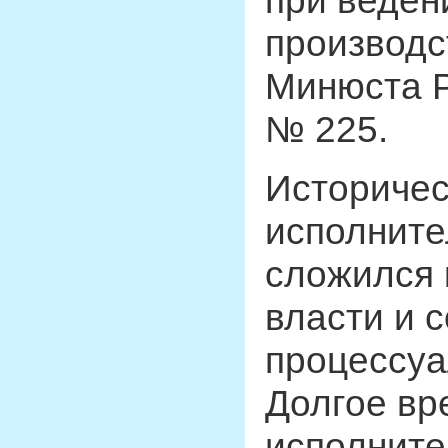
при веден
производс
Минюста Ро
№ 225.
Историчес
исполните
сложился 
власти и 
процессуа
Долгое вр
исполните