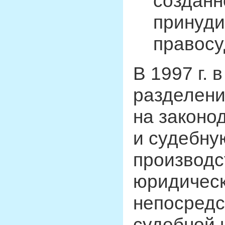
созданн
принуди
правосу
В 1997 г. 
разделени
на законо
и судебну
производс
юридическ
непосредс
судебной 