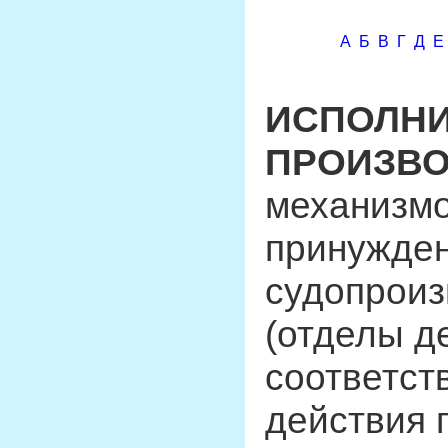
А
Б
В
Г
Д
Е
ИСПОЛН
ПРОИЗВ
механизмо
принужден
судопроиз
(отделы д
соответст
действия 