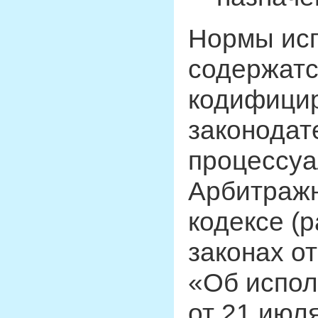
Нормы исп
содержатс
кодифици
законодат
процессуал
Арбитраж
кодексе (
законах от
«Об испол
от 21 июл