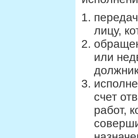
передач
лицу, к
обращен
или не
должник
исполне
счет от
работ, 
соверши
назначе