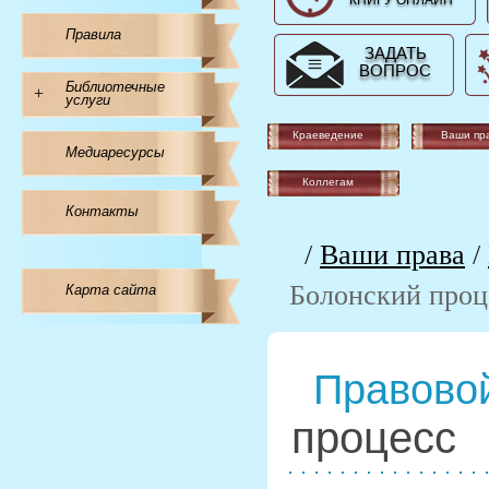
КНИГУ ОНЛАЙН
Правила
ЗАДАТЬ
ВОПРОС
Библиотечные
+
услуги
Краеведение
Ваши пр
Медиаресурсы
Коллегам
Контакты
/
Ваши права
/
Болонский проц
Карта сайта
Правовой
процесс