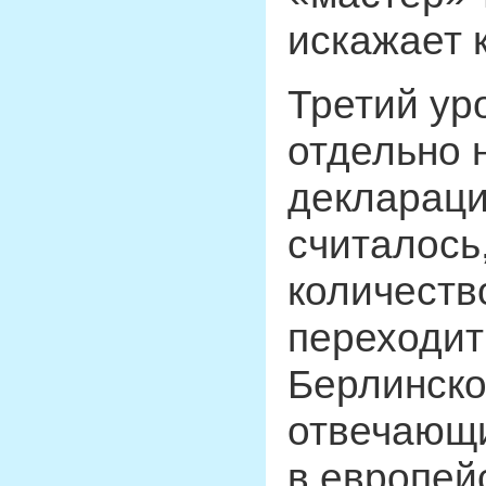
искажает 
Третий ур
отдельно 
деклараци
считалось
количеств
переходит
Берлинско
отвечающи
в европейс