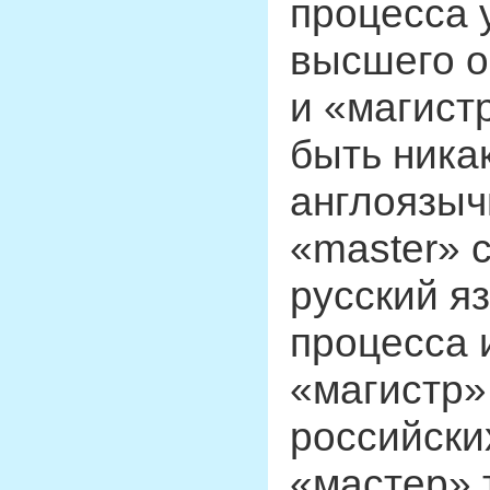
процесса 
высшего о
и «магист
быть ника
англоязыч
«master» 
русский я
процесса 
«магистр»
российски
«мастер» 