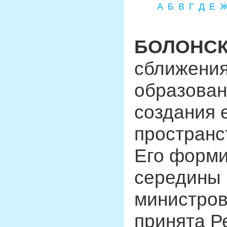
А
Б
В
Г
Д
Е
БОЛОНСК
сближения
образован
создания 
пространс
Его форми
середины 
министров
принята Р