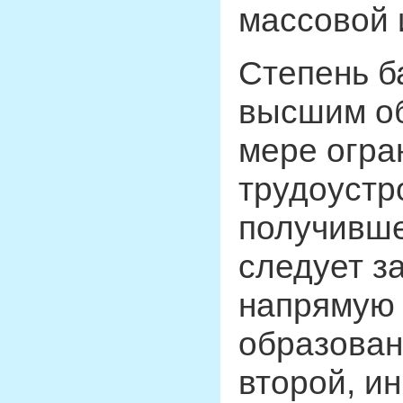
массовой
Степень б
высшим об
мере огра
трудоустр
получивше
следует з
напрямую 
образован
второй, и